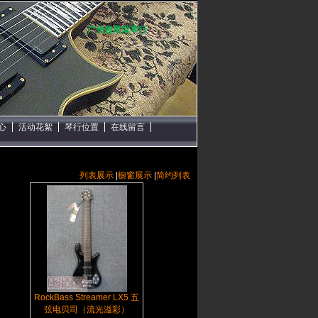
广州超星堂琴行
心
活动花絮
琴行位置
在线留言
列表展示
|
橱窗展示
|
简约列表
RockBass Streamer LX5 五
弦电贝司（流光溢彩）