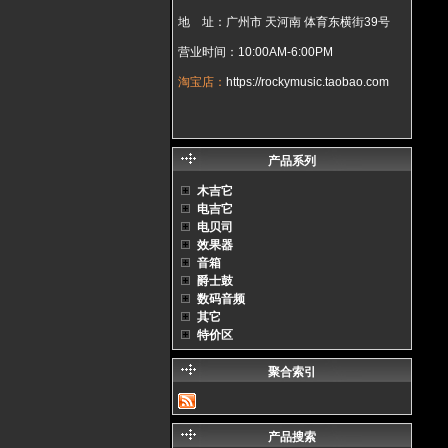
地 址：广州市 天河南 体育东横街39号
营业时间：10:00AM-6:00PM
淘宝店：
https://rockymusic.taobao.com
产品系列
木吉它
电吉它
电贝司
效果器
音箱
爵士鼓
数码音频
其它
特价区
聚合索引
产品搜索