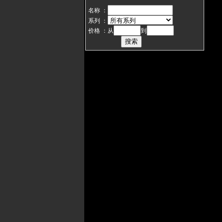
名称 ：
系列 ：
价格 ：从
到