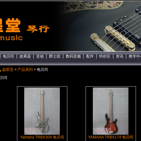
电贝司
效果器
音箱
爵士鼓
数码音频
配件
特价区
资讯
教学中
超星堂
>
产品系列
> 电贝司
贝司
Yamaha TRBX304 电贝司
YAMAHA TRBX174 电贝司