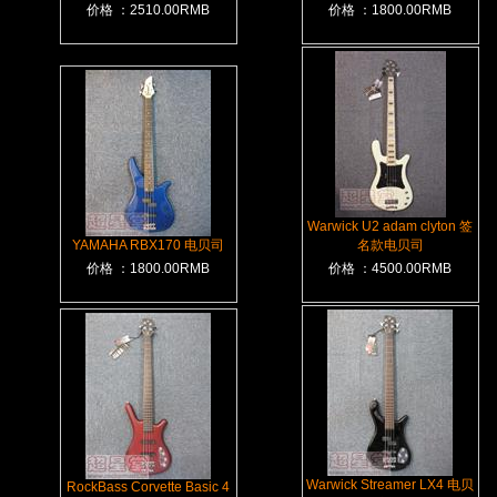
价格 ：2510.00RMB
价格 ：1800.00RMB
Warwick U2 adam clyton 签
YAMAHA RBX170 电贝司
名款电贝司
价格 ：1800.00RMB
价格 ：4500.00RMB
Warwick Streamer LX4 电贝
RockBass Corvette Basic 4