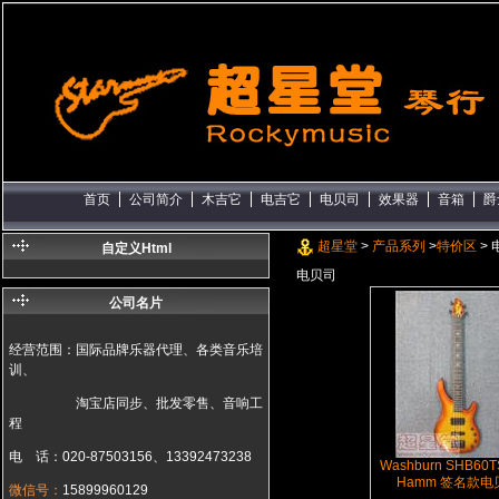
首页
公司简介
木吉它
电吉它
电贝司
效果器
音箱
爵
超星堂
>
产品系列
>
特价区
> 
自定义Html
电贝司
公司名片
经营范围：国际品牌乐器代理、各类音乐培
训、
淘宝店同步、批发零售、音响工
程
电 话：020-87503156、13392473238
Washburn SHB60T
Hamm 签名款电
微信号：
15899960129