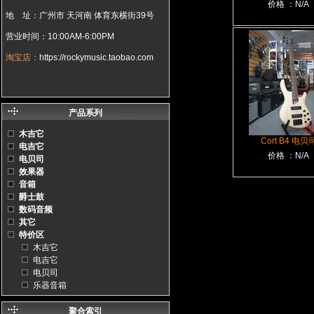
价格 ：N/A
地 址：广州市 天河南 体育东横街39号
营业时间：10:00AM-6:00PM
淘宝店：
https://rockymusic.taobao.com
产品系列
木吉它
Cort B4 电贝
电吉它
价格 ：N/A
电贝司
效果器
音箱
爵士鼓
数码音频
其它
特价区
木吉它
电吉它
电贝司
乐器音箱
聚合索引