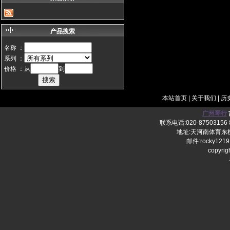
产品搜索
名称 ：
系列 ：
价格 ：从
到
本站首页
|
关于我们
|
历
广州琴行
联系电话:020-87503156 8
地址:天河南体育东横
邮件:rocky1219
copy