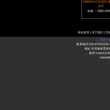
YAMAHA CG192S
吉它
价格 ：2980.00
本站首页
|
关于我们
|
历
广州琴行
联系电话:020-87503156 8
地址:天河南体育东横
邮件:rocky1219
copy