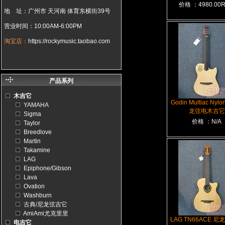
价格 ：4980.00
地 址：广州市 天河南 体育东横街39号
营业时间：10:00AM-6:00PM
淘宝店：
https://rockymusic.taobao.com
产品系列
木吉它
Godin Multiac Nylo
YAMAHA
龙弦电木吉它
Sigma
价格 ：N/A
Taylor
Breedlove
Martin
Takamine
LAG
Epiphone/Gibson
Lava
Ovation
Washburn
古典/尼龙弦吉它
AmiAmi尤克里里
LAG TN66ACE 
电吉它