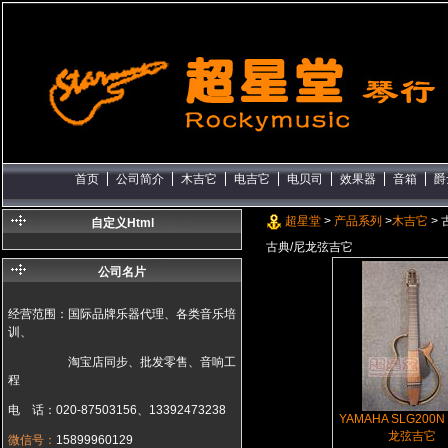
首页
公司简介
木吉它
电吉它
电贝司
效果器
音箱
爵
超星堂
>
产品系列
>
木吉它
> 
自定义Html
古典/尼龙弦吉它
公司名片
经营范围：国际品牌乐器代理、各类音乐培
训、
淘宝店同步、批发零售、音响工
程
电 话：020-87503156、13392473238
YAMAHA SLG200
龙弦吉它
微信号：
15899960129