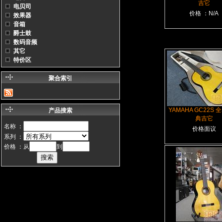
吉它
电贝司
价格 ：N/A
效果器
音箱
爵士鼓
数码音频
其它
特价区
聚合索引
YAMAHA GC22S
产品搜索
典吉它
名称 ：
价格面议
系列 ：
价格 ：从
到