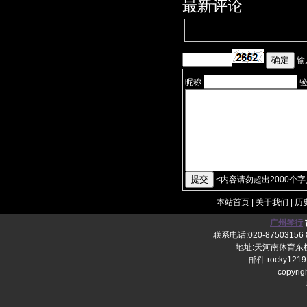
最新评论
输
昵称
<
内容请勿超出2000个字
本站首页
|
关于我们
|
历
广州琴行
联系电话:020-87503156 8
地址:天河南体育东横
邮件:rocky1219
copy