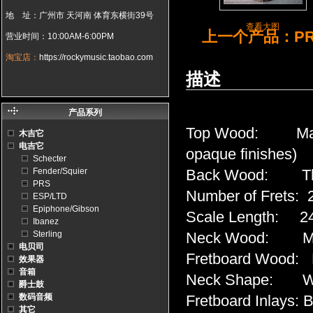
地 址：广州市 天河南 体育东横街39号
查看大图
上一个产品
：PR
营业时间：10:00AM-6:00PM
淘宝店：
https://rockymusic.taobao.com
描述
产品系列
Top Wood: Maple
木吉它
电吉它
opaque finishes)
Schecter
Fender/Squier
Back Wood: Thi
PRS
Number of Frets: 
ESP/LTD
Epiphone/Gibson
Scale Length: 24
Ibanez
Sterling
Neck Wood: M
电贝司
Fretboard Wood:
效果器
音箱
Neck Shape: Wi
爵士鼓
数码音频
Fretboard Inlays: B
其它