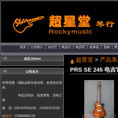
首页
公司简介
木吉它
电吉它
电贝司
效果器
音箱
爵
超星堂
>
产品系
自定义Html
PRS SE 245 电吉
公司名片
经营范围：国际品牌乐器代理、各类音乐培
训、
淘宝店同步、批发零售、音响工
程
电 话：020-87503156、13392473238
微信号：
15899960129