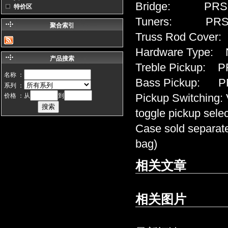
Bridge: PRS De
特价区
Tuners: PRS D
聚合索引
Truss Rod Cover:
Hardware Type: N
产品搜索
Treble Pickup: P
名称 ：
Bass Pickup: PR
系列 ：
Pickup Switching: 
价格 ：从
到
toggle pickup sele
Case sold separate
bag)
相关文章
相关图片