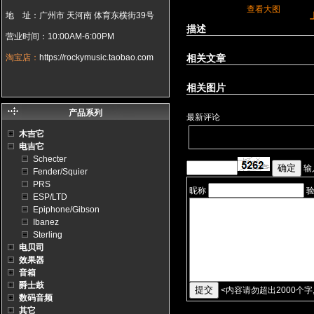
查看大图
地 址：广州市 天河南 体育东横街39号
描述
营业时间：10:00AM-6:00PM
淘宝店：
https://rockymusic.taobao.com
相关文章
相关图片
产品系列
最新评论
木吉它
电吉它
Schecter
输
Fender/Squier
PRS
昵称
ESP/LTD
Epiphone/Gibson
Ibanez
Sterling
电贝司
效果器
音箱
爵士鼓
<
内容请勿超出2000个字
数码音频
其它