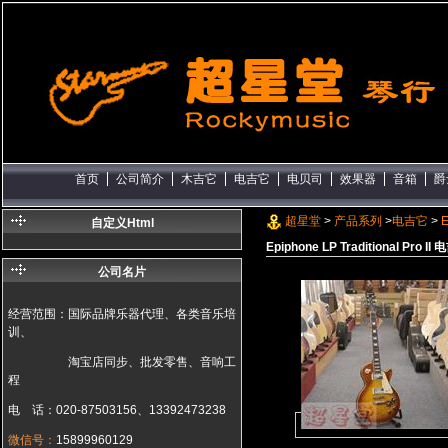
首页
公司简介
木吉它
电吉它
电贝司
效果器
音箱
爵
超星堂
>
产品系列
>
电吉它
>
E
自定义Html
Epiphone LP Traditional Pro II
公司名片
经营范围：国际品牌乐器代理、各类音乐培
训、
淘宝店同步、批发零售、音响工
程
电 话：020-87503156、13392473238
微信号：
15899960129