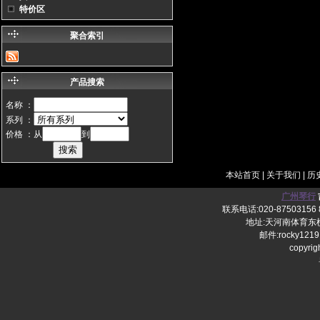
特价区
聚合索引
产品搜索
名称 ：
系列 ：
价格 ：从
到
本站首页
|
关于我们
|
历
广州琴行
联系电话:020-87503156 8
地址:天河南体育东横
邮件:rocky1219
copy