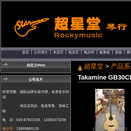
首页
公司简介
木吉它
电吉它
电贝司
效果器
音箱
爵
超星堂
>
产品系
自定义Html
Takamine GB3
公司名片
经营范围：国际品牌乐器代理、各类音乐培
训、
淘宝店同步、批发零售、音响工
程
电 话：020-87503156、13392473238
微信号：
15899960129