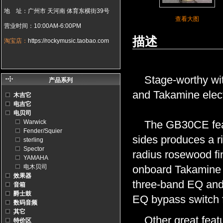
地 址：广州市 天河南 体育东横街39号
查看大图
营业时间：10:00AM-6:00PM
描述
淘宝店：
https://rockymusic.taobao.com
Stage-worthy with 
产品系列
and Takamine electr
木吉它
电吉它
电贝司
Warwick
The GB30CE featu
Fender/Squier
sides produces a r
sterling
Spector
radius rosewood fin
YAMAHA
电木贝司
onboard Takamine 
效果器
three-band EQ and 
音箱
爵士鼓
EQ bypass switch fo
数码音频
其它
Other great featur
特价区